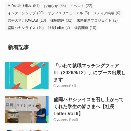
(51)
(35)
(22)
MIDの取り組み
お知らせ
イベント
(20)
(5)
(6)
インターンシップ
オフィスリニューアル
メディア掲載
(18)
(32)
(2)
岩手大学 / TOVLAB
採用関連
未来創造プロジェクト
(10)
(7)
(10)
盛岡ハヤシライス
社長Letter
経営関連
新着記事
「いわて就職マッチングフェア
Ⅲ（2026/8/12）」にブース出展し
ます
2026年8月5日
盛岡ハヤシライスを召し上がって
くれた学生の皆さまへ【社長
Letter Vol.6】
2026年7月30日