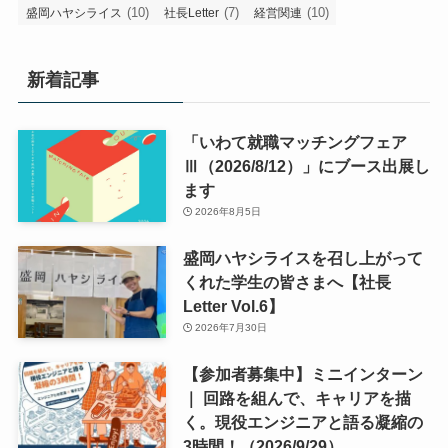
(10)
(7)
(10)
盛岡ハヤシライス
社長Letter
経営関連
新着記事
「いわて就職マッチングフェア
Ⅲ（2026/8/12）」にブース出展し
ます
2026年8月5日
盛岡ハヤシライスを召し上がって
くれた学生の皆さまへ【社長
Letter Vol.6】
2026年7月30日
【参加者募集中】ミニインターン
｜ 回路を組んで、キャリアを描
く。現役エンジニアと語る凝縮の
3時間！（2026/9/29）